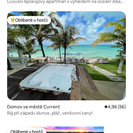
Luxusní 4pokojový apartmán s výhledem na oceán! Abaco
Marsh Harbor
Oblíbené u hostů
Nejlepší v kategorii Oblíbené u hostů
Domov ve městě Current
Průměrné hodn
4,96 (56)
Ráj při západu slunce, pláž, venkovní vany!
Oblíbené u hostů