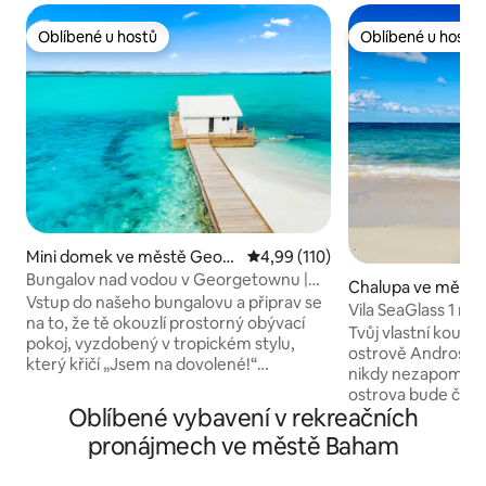
Oblíbené u hostů
Oblíbené u hostů
Oblíbené u hostů
Oblíbené u hostů
Mini domek ve městě Georg
Průměrné hodnocení 4,99 z 5, 
4,99 (110)
e Town
Bungalov nad vodou v Georgetownu |
Chalupa ve městě
Blízko přístavu!
Vstup do našeho bungalovu a připrav se
dros
Vila SeaGlass 1 na 
na to, že tě okouzlí prostorný obývací
masáže, bonefish
Tvůj vlastní kousek
pokoj, vyzdobený v tropickém stylu,
ostrově Andros a p
který křičí „Jsem na dovolené!“
nikdy nezapomeneš
a skleněné dveře rámují výhled. Terasa s
ostrova bude čers
lehátky nabízí výhledy, díky kterým
Oblíbené vybavení v rekreačních
který ti podá naše
budou tví následovníci žárlit. Uvnitř
po tvém příjezdu. S
pronájmech ve městě Baham
najdeš kuchyňský kout
typu King, přímo u
a vysokorychlostní Wi-Fi, díky kterému
stropy a skutečný