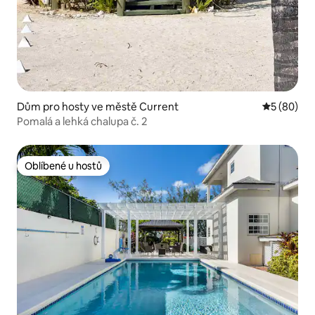
Dům pro hosty ve městě Current
Průměrné h
5 (80)
Pomalá a lehká chalupa č. 2
Oblíbené u hostů
Oblíbené u hostů