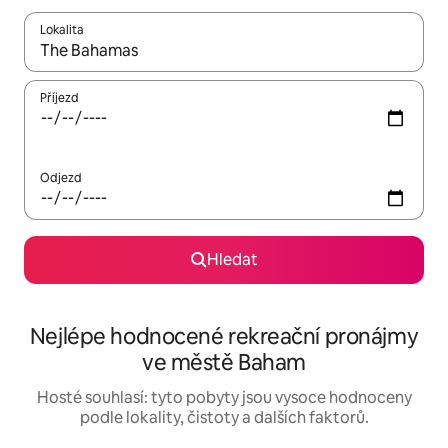
Lokalita
Až budou výsledky k dispozici, můžeš si je procházet pomocí š
Příjezd
Odjezd
Hledat
Nejlépe hodnocené rekreační pronájmy
ve městě Baham
Hosté souhlasí: tyto pobyty jsou vysoce hodnoceny
podle lokality, čistoty a dalších faktorů.