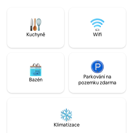
můžeš co nejdřív pochlubit fotkami,
službami: možnos
které ti budou všichni závidět.
kuchaře po celou
Zarezervuj si pobyt a užij si život jako ve
na pláži u regist
snu! Spojili jsme se s nedalekou loděnicí
terapeuta a prvotř
vzdálenou 1 minutu jízdy autem, 8 minut
lovu kostnatců, šn
chůze, kde můžete zaparkovat lodě za
a v modré díře, 15
85 USD za den, platí podmínky.
Kuchyně
Wifi
ostrovy z Nassau.
Parkování na
Bazén
pozemku zdarma
Klimatizace