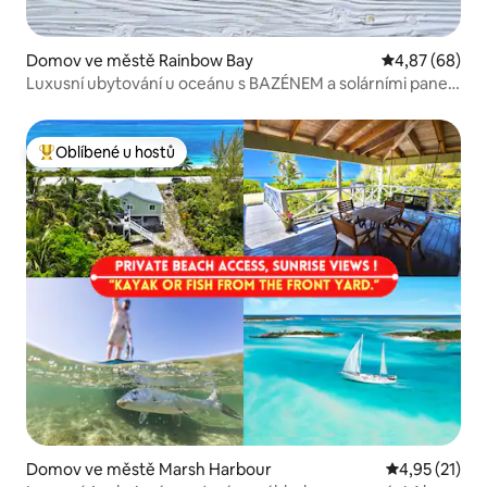
Domov ve městě Rainbow Bay
Průměrné hodn
4,87 (68)
Luxusní ubytování u oceánu s BAZÉNEM a solárními panely
*Rainbow Charm*
Oblíbené u hostů
Nejlepší v kategorii Oblíbené u hostů
Domov ve městě Marsh Harbour
Průměrné hod
4,95 (21)