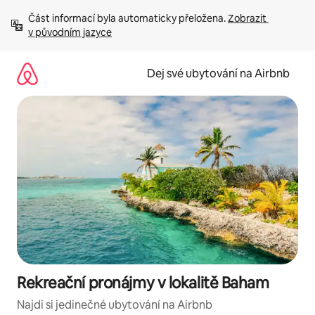
Přeskočit
Část informací byla automaticky přeložena. 
Zobrazit 
na
v původním jazyce
obsah
Dej své ubytování na Airbnb
Rekreační pronájmy v lokalitě Baham
Najdi si jedinečné ubytování na Airbnb