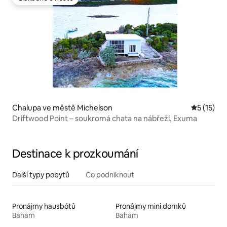
Oblíbené u hostů
Chalupa ve městě Michelson
Průměrné 
5 (15)
Driftwood Point – soukromá chata na nábřeží, Exuma
Destinace k prozkoumání
Další typy pobytů
Co podniknout
Pronájmy hausbótů
Pronájmy mini domků
Baham
Baham