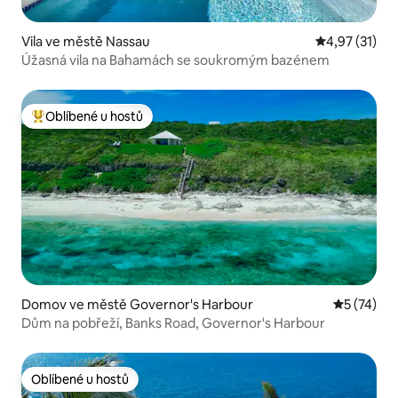
Vila ve městě Nassau
Průměrné hod
4,97 (31)
Úžasná vila na Bahamách se soukromým bazénem
Oblíbené u hostů
Nejlepší v kategorii Oblíbené u hostů
Domov ve městě Governor's Harbour
Průměrné 
5 (74)
Dům na pobřeží, Banks Road, Governor's Harbour
Oblíbené u hostů
Oblíbené u hostů