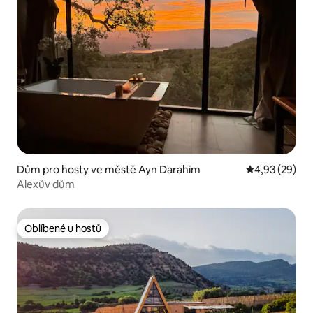
Dům pro hosty ve městě Ayn Darahim
Průměrné hod
4,93 (29)
Alexův dům
Oblíbené u hostů
Oblíbené u hostů