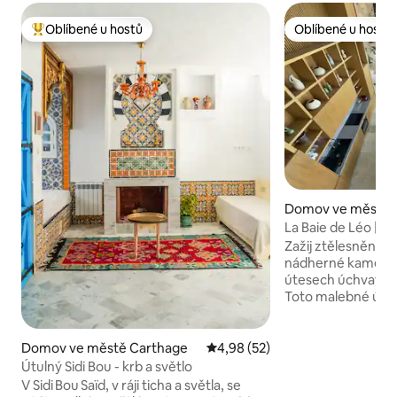
Oblíbené u hostů
Oblíbené u hostů
Nejlepší v kategorii Oblíbené u hostů
Oblíbené u hostů
Domov ve městě M
La Baie de Léo | Sa
Zažij ztělesnění p
nádherné kamenné
útesech úchvatnéh
Toto malebné útoč
bezkonkurenční k
luxusu, rustikální
panoramatických 
Domov ve městě Carthage
Průměrné hodnocení 4,98 z 5,
4,98 (52)
vila se dvěma opul
Útulný Sidi Bou - krb a světlo
ložnicemi a manžel
V Sidi Bou Saïd, v ráji ticha a světla, se