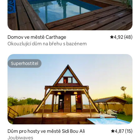
Domov ve městě Carthage
Průměrné hod
4,92 (48)
Okouzlující dům na břehu s bazénem
Superhostitel
Superhostitel
Dům pro hosty ve městě Sidi Bou Ali
Průměrné hod
4,87 (15)
Joubiwaves