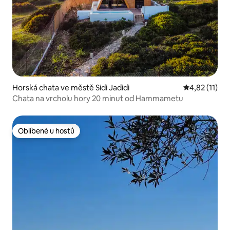
Horská chata ve městě Sidi Jadidi
Průměrné hod
4,82 (11)
Chata na vrcholu hory 20 minut od Hammametu
Oblíbené u hostů
Oblíbené u hostů