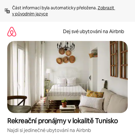
Přeskočit
Část informací byla automaticky přeložena. 
Zobrazit 
na
v původním jazyce
obsah
Dej své ubytování na Airbnb
Rekreační pronájmy v lokalitě Tunisko
Najdi si jedinečné ubytování na Airbnb