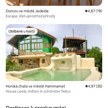
Domov ve městě Jedeida
Průměrné hod
4,87 (78)
Escape, klid uprostřed přírody
Oblíbené u hostů
Oblíbené u hostů
Horská chata ve městě Hammamet
Průměrné hod
4,97 (35)
House Leela, mitten in schönster Natur