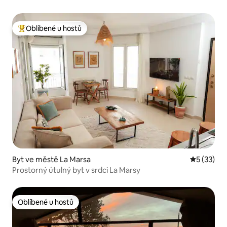
Oblíbené u hostů
Nejlepší v kategorii Oblíbené u hostů
Byt ve městě La Marsa
Průměrné 
5 (33)
Prostorný útulný byt v srdci La Marsy
Oblíbené u hostů
Oblíbené u hostů