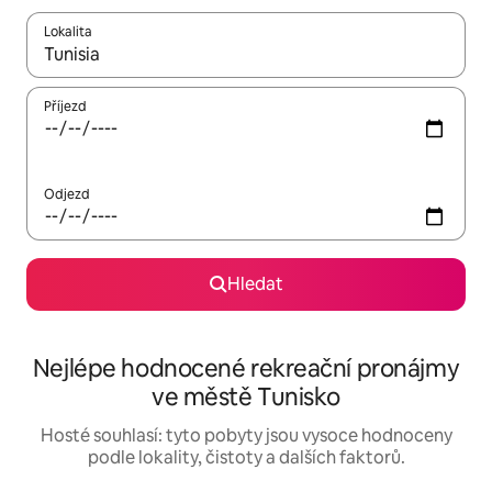
Lokalita
Až budou výsledky k dispozici, můžeš si je procházet pomocí š
Příjezd
Odjezd
Hledat
Nejlépe hodnocené rekreační pronájmy
ve městě Tunisko
Hosté souhlasí: tyto pobyty jsou vysoce hodnoceny
podle lokality, čistoty a dalších faktorů.