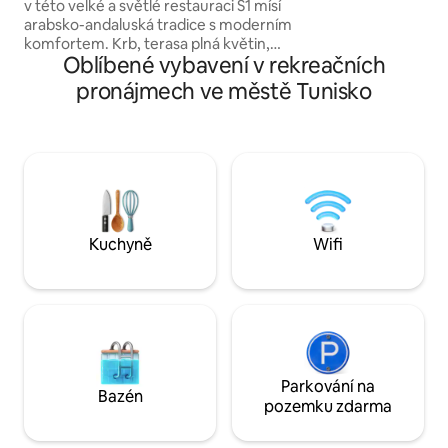
mezipatře pohodln
v této velké a světlé restauraci S1 mísí
hostů, což z ní děl
arabsko-andaluská tradice s moderním
rodinnou dovolen
komfortem. Krb, terasa plná květin,
nebo nezapomenut
Oblíbené vybavení v rekreačních
oblouky, zelliges a ručně vyráběný
nábytek vytvářejí jedinečnou atmosféru.
pronájmech ve městě Tunisko
Plně vybavená kuchyně,
vysokorychlostní wifi, televize se všemi
kanály, filmy a seriály, úhledné ložní
prádlo. 15 minut pěšky: modré uličky,
kavárny, moře a místní chutě. Ideální pro
tvorbu, dobíjení, únik nebo prostě jen
pro dýchání.
Kuchyně
Wifi
Parkování na
Bazén
pozemku zdarma