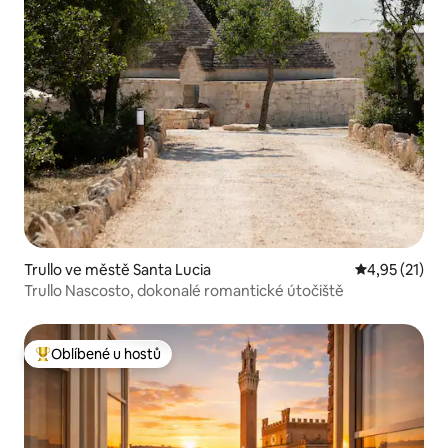
Trullo ve městě Santa Lucia
Průměrné hod
4,95 (21)
Trullo Nascosto, dokonalé romantické útočiště
Oblíbené u hostů
Nejlepší v kategorii Oblíbené u hostů