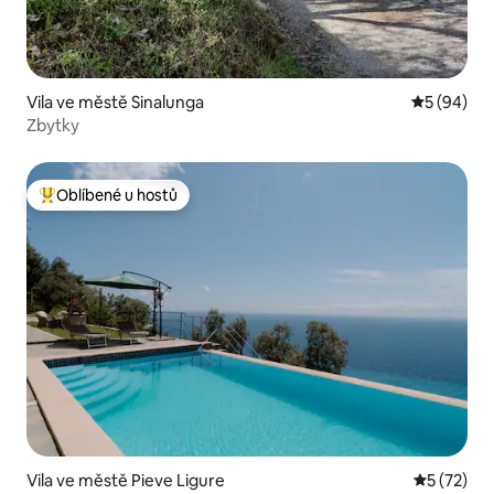
Vila ve městě Sinalunga
Průměrné h
5 (94)
Zbytky
Oblíbené u hostů
Nejlepší v kategorii Oblíbené u hostů
Vila ve městě Pieve Ligure
Průměrné 
5 (72)