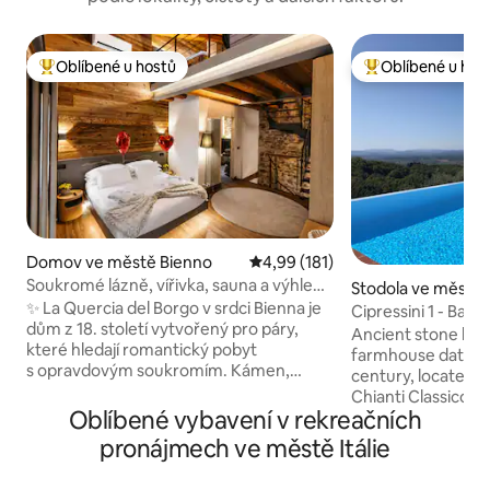
Oblíbené u hostů
Oblíbené u hos
Nejlepší v kategorii Oblíbené u hostů
Nejlepší v kategor
Domov ve městě Bienno
Průměrné hodnocení 4,99 z 5, 
4,99 (181)
Soukromé lázně, vířivka, sauna a výhled
Stodola ve městě C
na Alpy Luxury Home
✨ La Quercia del Borgo v srdci Bienna je
hianti
Cipressini 1 - Baz
dům z 18. století vytvořený pro páry,
Ancient stone bar
které hledají romantický pobyt
farmhouse dating b
s opravdovým soukromím. Kámen,
century, located i
dřevo a design doplňují 24hodinové
Chianti Classico on
soukromé lázně s vířivkou, finskou
Oblíbené vybavení v rekreačních
with breathtaking 
saunou a výhledem na Alpy. Apartmá
d'Elsa. Luxusně z
pronájmech ve městě Itálie
s velkou manželskou postelí 🛏️
zařízený, vybaven
a soukromou koupelnou 75”📺Smart TV
se nachází takov