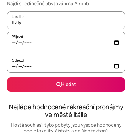
Najdi si jedinečné ubytování na Airbnb
Lokalita
Až budou výsledky k dispozici, můžeš si je procházet pomocí š
Příjezd
Odjezd
Hledat
Nejlépe hodnocené rekreační pronájmy
ve městě Itálie
Hosté souhlasí: tyto pobyty jsou vysoce hodnoceny
podle lokality, čistoty a dalších faktorů.