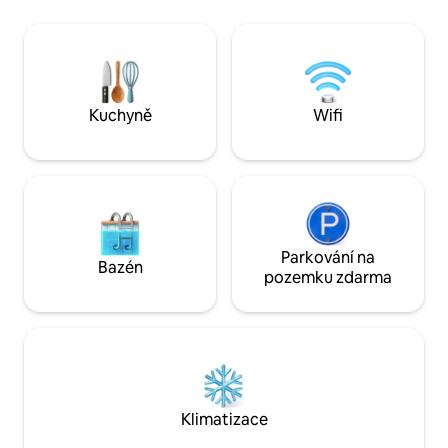
Postel s paměťovou pěnou 🛋️ pohovka
zaručeno absolutn
Řemeslná 🍷 kuchyně a vinný sklep 🌄
Kuchyně, velký ob
Střešní Rychlá 📶 wifi ❤️ Ideální pro
rozkládací pohovk
výročí, žádosti o ruku, líbánky a wellness
manželskou postel
víkendy: autentická vesnice, SPA jen pro
psací stůl, koupe
vás a soukromí.
koutem, technická
Kuchyně
Wifi
Parkování na
Bazén
pozemku zdarma
Klimatizace