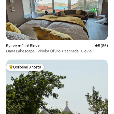
Byt ve městě Blevio
Průměrné h
5 (86)
Dana Lakescape | Vířivka Ofuro + zahrada | Blevio
Oblíbené u hostů
Nejlepší v kategorii Oblíbené u hostů