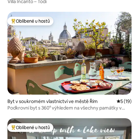
Villa Incanto – Todi
Oblíbené u hostů
Nejlepší v kategorii Oblíbené u hostů
Byt v soukromém vlastnictví ve městě Řím
Průměrné 
5 (19)
Podkrovní byt s 360° výhledem na všechny památky v
centru Říma
Oblíbené u hostů
Nejlepší v kategorii Oblíbené u hostů