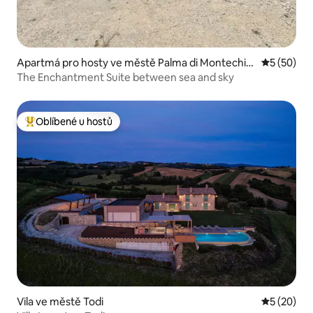
Apartmá pro hosty ve městě Palma di Montechiar
Průměrné 
5 (50)
o
The Enchantment Suite between sea and sky
Oblíbené u hostů
Nejlepší v kategorii Oblíbené u hostů
Vila ve městě Todi
Průměrné 
5 (20)