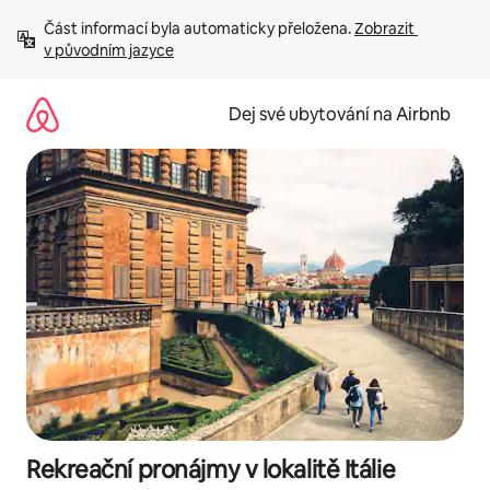
Přeskočit
Část informací byla automaticky přeložena. 
Zobrazit 
na
v původním jazyce
obsah
Dej své ubytování na Airbnb
Rekreační pronájmy v lokalitě Itálie