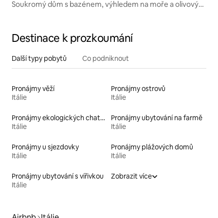
Soukromý dům s bazénem, výhledem na moře a olivovým
sadem!
Destinace k prozkoumání
Další typy pobytů
Co podniknout
Pronájmy věží
Pronájmy ostrovů
Itálie
Itálie
Pronájmy ekologických chatek
Pronájmy ubytování na farmě
Itálie
Itálie
Pronájmy u sjezdovky
Pronájmy plážových domů
Itálie
Itálie
Pronájmy ubytování s vířivkou
Zobrazit více
Itálie
Airbnb
Itálie