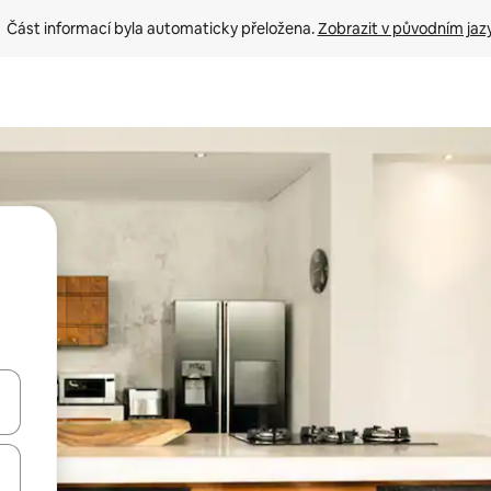
Část informací byla automaticky přeložena. 
Zobrazit v původním jaz
ázet pomocí šipek nahoru a dolů, dotykem nebo přejetím prstem.