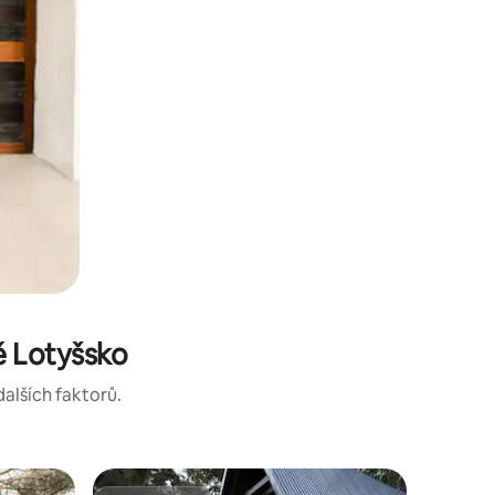
ě Lotyšsko
dalších faktorů.
Srub