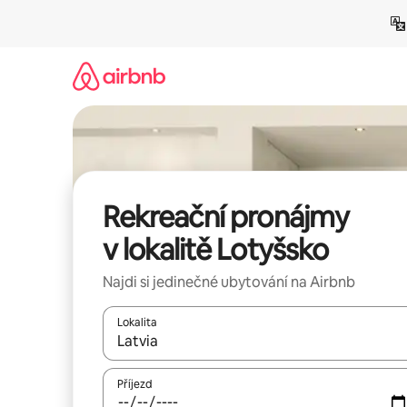
Přeskočit
na
obsah
Rekreační pronájmy
v lokalitě Lotyšsko
Najdi si jedinečné ubytování na Airbnb
Lokalita
Až budou výsledky k dispozici, můžeš si je proch
Příjezd