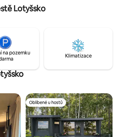
800m. Jūrmala 10 km.
stě Lotyšsko
í na pozemku
Klimatizace
darma
otyšsko
Oblíbené u hostů
hostů
Oblíbené u hostů