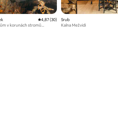
ek
Průměrné hodnocení 4,87 z 5, 30 hodnocení
4,87 (30)
Srub
dům v korunách stromů
Kalna Mežvidi
í 5 z 5, 11 hodnocení
m oknem a saunou