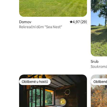
Domov
Průměrné hodnocení 4,
4,97 (29)
Rekreační dům "Sea Nest"
Srub
Soukromá 
Oblíbené u hostů
Oblíbené
Oblíbené u hostů
Oblíbené