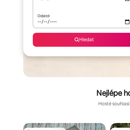
Odjezd
Hledat
Nejlépe h
Hosté souhlasí: