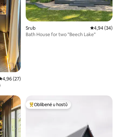
Srub
Průměrné hodnocení 4
4,94 (34)
Bath House for two "Beech Lake"
Průměrné hodnocení 4,96 z 5, 27 hodnocení
4,96 (27)
ě
Oblíbené u hostů
hostů
Nejlepší v kategorii Oblíbené u hostů