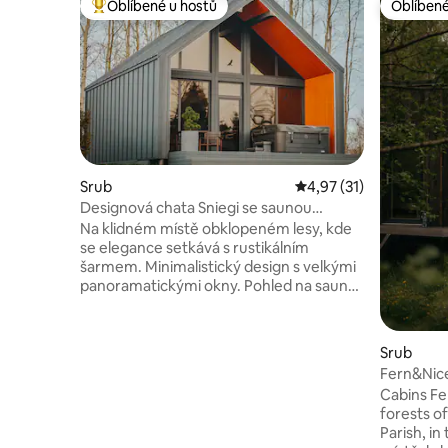
Oblíbené u hostů
Oblíbené
Nejlepší v kategorii Oblíbené u hostů
Oblíbené
Srub
Průměrné hodnocení 4
4,97 (31)
Designová chata Sniegi se saunou
a vířivkou
Na klidném místě obklopeném lesy, kde
se elegance setkává s rustikálním
šarmem. Minimalistický design s velkými
panoramatickými okny. Pohled na saunu
s výhledem na přírodní krajinu před
slunečním svitem. Toto je místo k
relaxaci, odpočinku a načerpání nových
Srub
sil. • Sportovní a rekreační základna,
Fern&Nic
Smeceres sils, letní půjčovny kol,
Cabins Fer
kolečkové lyžování, biatlonová střelba,
forests of
bmx dráha, moto stopa atd. , v zimě
Parish, i
běžecké sjezdovky, půjčovna lyží,