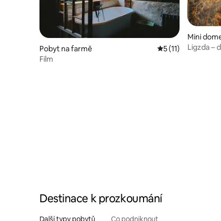
Mini dom
Ligzda – 
Pobyt na farmě
Průměrné hodnocen
5 (11)
s kulatý
Film
Destinace k prozkoumání
Další typy pobytů
Co podniknout