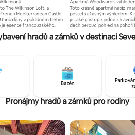
Pine
Wilkinsonů
Apartmá Woodward s výhledem
o The Wilkinson Loft, a
Toto krásné apartmá nabízí ma
French Mediterranean Castle
postel s úžasným výhledem. K d
Uhnízděný v poklidném třetím
je také přístup k jedné z hlavníc
e je esence francouzského
dech beroucí pohled na pohoří
řského půvabu umělecky
Carolinas. Koupelna je vhodná 
bavení hradů a zámků v destinaci Seve
 v každém detailu. This
královskou rodinu a dokonce má
retreat accommodates up to
nádhernou vanu, ve které si m
ts, offering a blend of comfort,
odpočinout. Získáš také měsíčn
d stunning mountain views. and
a luxusní pohodlné ložní prádlo.
ft, two cozy day bed trundles
a budeš mít výhled na portikum
itional sleeping arrangements
apartmá je jedno z nejlepších n
uests, ensure everyone enjoy a
 's rest.
Parkován
Bazén
z
Pronájmy hradů a zámků pro rodiny