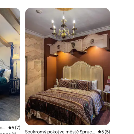
uce
Průměrné hodnocení 5 z 5, 7 hodnocení
5 (7)
Soukromý pokoj ve městě Spruce
Průměrné hodnoce
5 (5)
 na věž