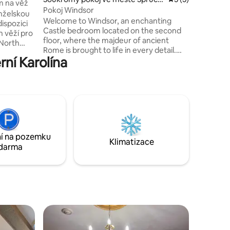
 na věž
Pine
Pokoj Windsor
nželskou
Welcome to Windsor, an enchanting
ispozici
Castle bedroom located on the second
h věží pro
floor, where the majdeur of ancient
 North
Rome is brought to life in every detail.
pro
rní Karolína
Jakmile vstoupíš do Windsoru, dostaneš
 i
se do srdce starověkého Říma. Vysoké
ůžeš
stropy v místnosti se vznášejí nad hlavou
í střechu
a vytvářejí pocit prostornosti a
 Vyjdi ven
vznešenosti. Ručně malované stěny,
. Toto
pečlivě vytvořené tak, aby připomínaly
a hradě.
ikonické Koloseum.
í na pozemku
Klimatizace
darma