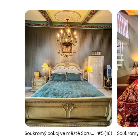
Soukromý pokoj ve městě Spruc
Průměrné hodnocen
5 (16)
Soukromý