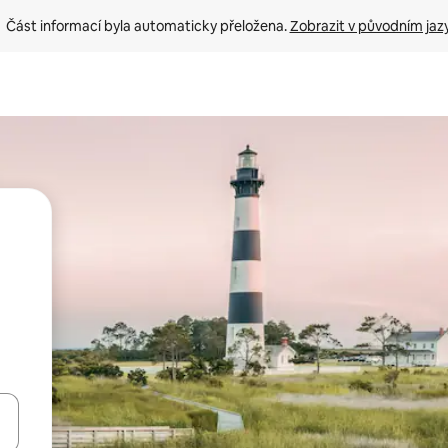
Část informací byla automaticky přeložena. 
Zobrazit v původním jaz
ázet pomocí šipek nahoru a dolů, dotykem nebo přejetím prstem.