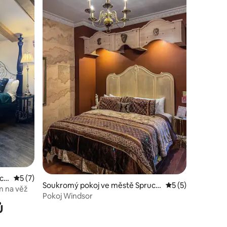
uce
Průměrné hodnocení 5 z 5, 7 hodnocení
5 (7)
Soukromý pokoj ve městě Spruce
Průměrné hodnoce
5 (5)
 na věž
Pine
Pokoj Windsor
ů