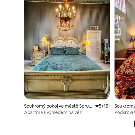
Soukromý pokoj ve městě Spruc
Průměrné hodnocen
5 (16)
Soukromý
e Pine
Pine
Apartmá s výhledem na věž
Podkroví 