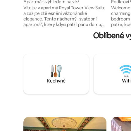
e Pine
Pine
Apartmá s výhledem na věž
Podkroví 
Vítejte v apartmá Royal Tower View Suite
Welcome t
a zažijte ztělesnění viktoriánské
charming 
elegance. Tento nádherný „svatební
bedroom 
apartmá“, který kdysi patřil pánu domu,
patře, kd
je vyzdoben rafinovanými labutími
středomo
Oblíbené vy
motivy. Toto luxusní útočiště je určeno až
zachycena
pro dva hosty a nabízí majestátní postel
spacious 
velikosti king ve stylu sáněk a nádherný
four gues
klasický krb, který vytváří útulnou
style, an
a romantickou atmosféru. Apartmá
in the Lo
nabízí jedinečný výhled na pohoří Blue
offer add
Ridge, Blue Ridge Parkway, Eastern
for two g
Continental Divide.
quiet night
Kuchyně
Wifi