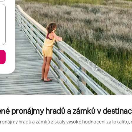
é pronájmy hradů a zámků v destinaci
ronájmy hradů a zámků získaly vysoké hodnocení za lokalitu, č