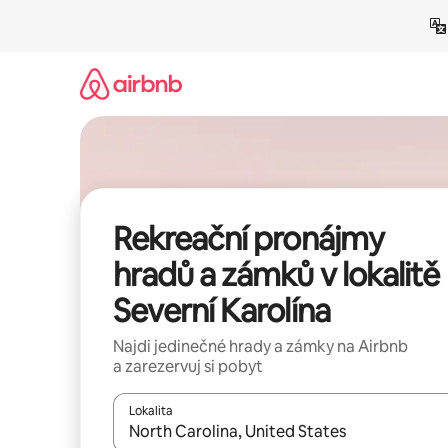
Přeskočit
na
obsah
Rekreační pronájmy
hradů a zámků v lokalitě
Severní Karolína
Najdi jedinečné hrady a zámky na Airbnb
a zarezervuj si pobyt
Lokalita
Až budou výsledky k dispozici, můžeš si je proch