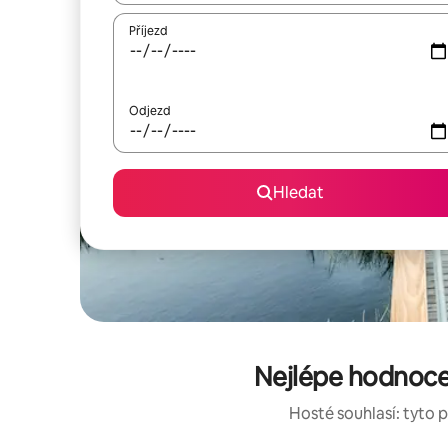
Příjezd
Odjezd
Hledat
Nejlépe hodnocen
Hosté souhlasí: tyto p