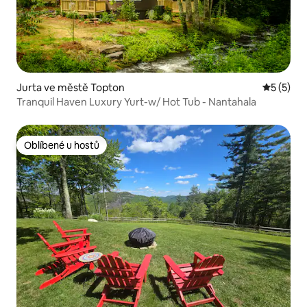
Jurta ve městě Topton
Průměrné
5 (5)
Tranquil Haven Luxury Yurt-w/ Hot Tub - Nantahala
Oblíbené u hostů
Oblíbené u hostů