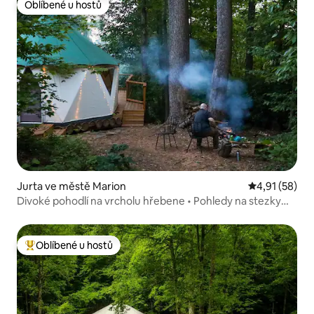
Oblíbené u hostů
Oblíbené u hostů
Jurta ve městě Marion
Průměrné hod
4,91 (58)
Divoké pohodlí na vrcholu hřebene • Pohledy na stezky
a hory
Oblíbené u hostů
Nejlepší v kategorii Oblíbené u hostů