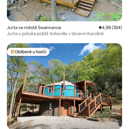
Jurta ve městě Swannanoa
Průměrné hodno
4,98 (304)
Jurta u potoka poblíž Asheville v Severní Karolíně
Oblíbené u hostů
Nejlepší v kategorii Oblíbené u hostů