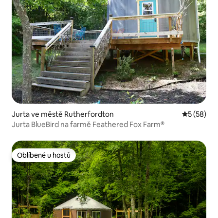
Jurta ve městě Rutherfordton
Průměrné 
5 (58)
Jurta BlueBird na farmě Feathered Fox Farm®
Oblíbené u hostů
Oblíbené u hostů