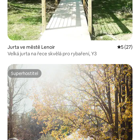
Jurta ve městě Lenoir
Průměrné 
5 (27)
Velká jurta na řece skvělá pro rybaření, Y3
Superhostitel
Superhostitel