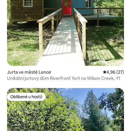
Jurta ve městě Lenoir
Průměrné hod
4,96 (27)
Unikátní jurtový dům Riverfront Yurt na Wilson Creek, Y1
Oblíbené u hostů
Oblíbené u hostů