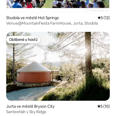
Stodola ve městě Hot Springs
Průměrné 
5 (12)
Venue@MountainFiesta FarmHouse, Jurta, Stodola
Oblíbené u hostů
Oblíbené u hostů
Jurta ve městě Bryson City
Průměrné 
5 (10)
Santeetlah v Sky Ridge