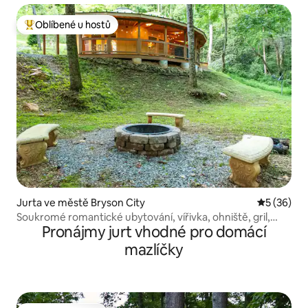
Oblíbené u hostů
Nejlepší v kategorii Oblíbené u hostů
Jurta ve městě Bryson City
Průměrné 
5 (36)
Soukromé romantické ubytování, vířivka, ohniště, gril,
Pronájmy jurt vhodné pro domácí
Smoky Mountains
mazlíčky