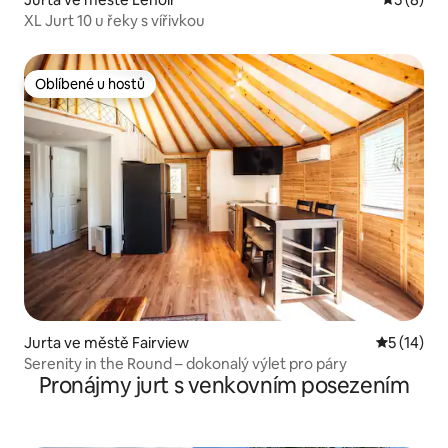
XL Jurt 10 u řeky s vířivkou
Oblíbené u hostů
Oblíbené u hostů
Jurta ve městě Fairview
Průměrné 
5 (14)
Serenity in the Round – dokonalý výlet pro páry
Pronájmy jurt s venkovním posezením