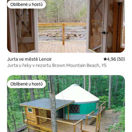
Oblíbené u hostů
Oblíbené u hostů
Jurta ve městě Lenoir
Průměrné hodn
4,96 (50)
Jurta u řeky v rezortu Brown Mountain Beach, Y5
Oblíbené u hostů
Oblíbené u hostů