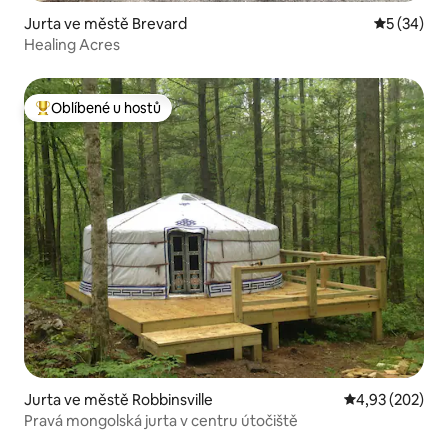
Jurta ve městě Brevard
Průměrné 
5 (34)
Healing Acres
Oblíbené u hostů
Nejlepší v kategorii Oblíbené u hostů
Jurta ve městě Robbinsville
Průměrné hodno
4,93 (202)
Pravá mongolská jurta v centru útočiště