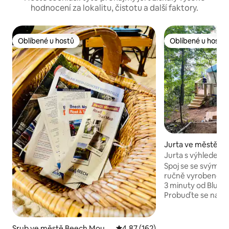
hodnocení za lokalitu, čistotu a další faktory.
Oblíbené u hostů
Oblíbené u hostů
Oblíbené u hostů
Oblíbené u hostů
Jurta ve městě Ma
Jurta s výhledem 
sprchou v pěší vz
Spoj se se svými k
ručně vyrobené jur
3 minuty od Blue 
Probuďte se na 60
kde se sluneční pa
koruny stromů, a v
zatímco slunce pr
Srub ve městě Beech Moun
Průměrné hodnocení 4,87 z 5, 
4,87 (162)