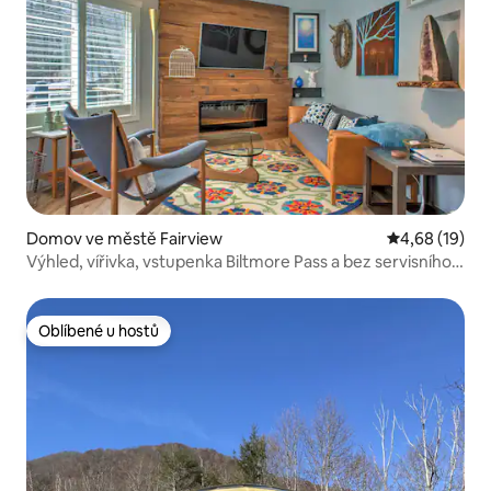
Domov ve městě Fairview
Průměrné hod
4,68 (19)
Výhled, vířivka, vstupenka Biltmore Pass a bez servisního
poplatku
Oblíbené u hostů
Oblíbené u hostů