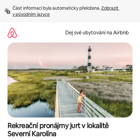
Přeskočit
Část informací byla automaticky přeložena. 
Zobrazit 
na
v původním jazyce
obsah
Dej své ubytování na Airbnb
Rekreační pronájmy jurt v lokalitě
Severní Karolína