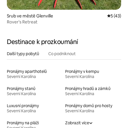
Srub ve městě Glenville
Průměrné 
5 (43)
Rover's Retreat
Destinace k prozkoumání
Další typy pobytů
Co podniknout
Pronájmy aparthotelů
Pronájmy v kempu
Severní Karolína
Severní Karolína
Pronájmy stanů
Pronájmy hradů a zámků
Severní Karolína
Severní Karolína
Luxusní pronájmy
Pronájmy domů pro hosty
Severní Karolína
Severní Karolína
Pronájmy na pláži
Zobrazit více
Severní Karolína