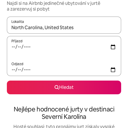
Najdi si na Airbnb jedinečné ubytování v jurtě
a zarezervuj si pobyt
Lokalita
Až budou výsledky k dispozici, můžeš si je procházet pomocí š
Příjezd
Odjezd
Hledat
Nejlépe hodnocené jurty v destinaci
Severní Karolína
Hosté souhlasí: tyto pronájmy jurt získaly vysoké