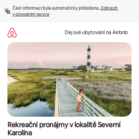
Přeskočit
Část informací byla automaticky přeložena. 
Zobrazit 
na
v původním jazyce
obsah
Dej své ubytování na Airbnb
Rekreační pronájmy v lokalitě Severní
Karolína