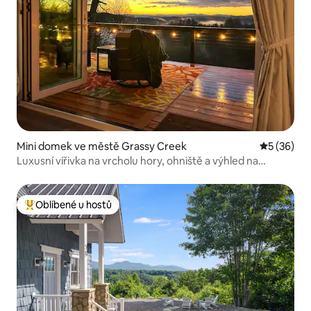
Mini domek ve městě Grassy Creek
Průměrné 
5 (36)
Luxusní vířivka na vrcholu hory, ohniště a výhled na
východ slunce
Oblíbené u hostů
Nejlepší v kategorii Oblíbené u hostů