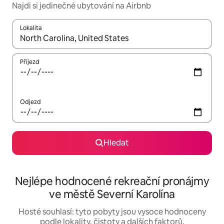
Najdi si jedinečné ubytování na Airbnb
Lokalita
Až budou výsledky k dispozici, můžeš si je procházet pomocí š
Příjezd
Odjezd
Hledat
Nejlépe hodnocené rekreační pronájmy
ve městě Severní Karolína
Hosté souhlasí: tyto pobyty jsou vysoce hodnoceny
podle lokality, čistoty a dalších faktorů.