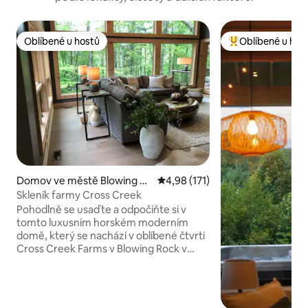
Oblíbené u hostů
Oblíbené u hos
Oblíbené u hostů
Nejlepší v kategor
Domov ve městě Blowing Ro
Průměrné hodnocení 4,98 z 5, 
4,98 (171)
ck
Skleník farmy Cross Creek
Pohodlně se usaďte a odpočiňte si v
tomto luxusním horském moderním
domě, který se nachází v oblíbené čtvrti
Cross Creek Farms v Blowing Rock v
Severní Karolíně. Tento dům se nachází
na pozemku o rozloze 2 akrů, který
poskytuje dostatek soukromí, a má
spoustu oken, která umožňují průchod