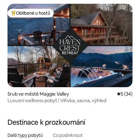
Oblíbené u hostů
Nejlepší v kategorii Oblíbené u hostů
Srub ve městě Maggie Valley
Průměrné 
5 (34)
Luxusní wellness pobyt | Vířivka, sauna, výhled
Destinace k prozkoumání
Další typy pobytů
Co podniknout