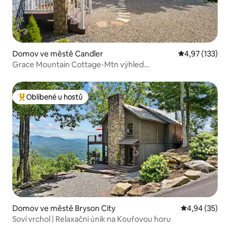
Domov ve městě Candler
Průměrné hodn
4,97 (133)
Grace Mountain Cottage-Mtn výhled
/Poklidné+Soukromé
Oblíbené u hostů
Nejlepší v kategorii Oblíbené u hostů
Domov ve městě Bryson City
Průměrné hod
4,94 (35)
Soví vrchol | Relaxační únik na Kouřovou horu