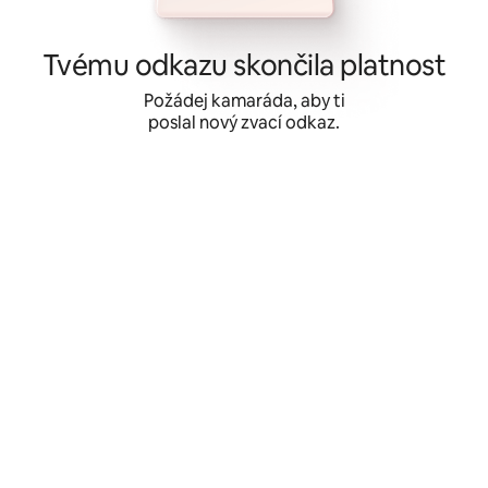
Přeskočit
na
obsah
Tvému odkazu skončila platnost
Požádej kamaráda, aby ti
poslal nový zvací odkaz.