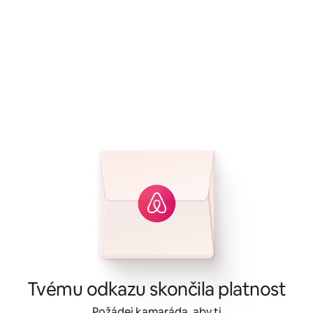
Tvému odkazu skončila platnost
Požádej kamaráda, aby ti