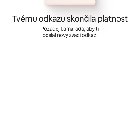
Přeskočit
na
obsah
Tvému odkazu skončila platnost
Požádej kamaráda, aby ti
poslal nový zvací odkaz.